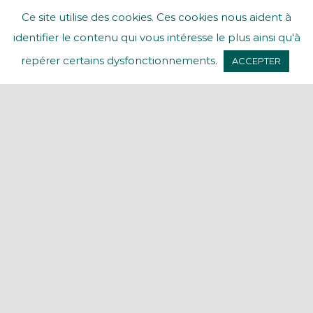
Ce site utilise des cookies. Ces cookies nous aident à
DÉCOUVRIR
identifier le contenu qui vous intéresse le plus ainsi qu'à
repérer certains dysfonctionnements.
ACCEPTER
Un nouveau Havre de
Vie Sauvage® voit le
jour dans le Vercors
Hêtres multi
–
centenaires,
épicéas
,
falaises
calcaires
…
En
plein cœur du massif du Vercors, dans la
Drôme, 13 hectares
de nature préservée
sont voués à rester en libre évolution
, grâce
à l’
accompagnement de l’
ASPAS,
pour une