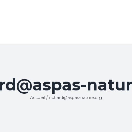
ard@aspas-natur
Accueil
/
richard@aspas-nature.org