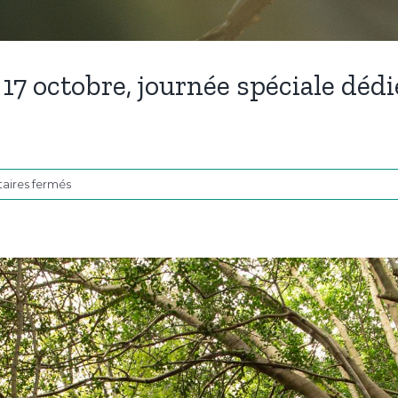
 17 octobre, journée spéciale dédi
sur
ires fermés
Foutons
la
paix
à
la
nature
!
Le
17
octobre,