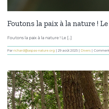
Foutons la paix à la nature ! Le
Foutons la paix à la nature ! Le [...]
Par
richard@aspas-nature.org
|
29 août 2025
|
Divers
|
Commenta