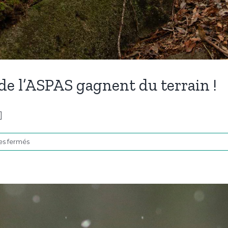
de l’ASPAS gagnent du terrain !
]
sur
s fermés
Les
Réserves
de
vie
sauvage®
de
l’ASPAS