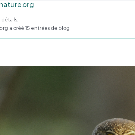
nature.org
détails.
rg a créé 15 entrées de blog.