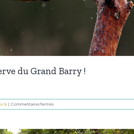
erve du Grand Barry !
sur
s là
|
Commentaires fermés
On
a
filmé
un